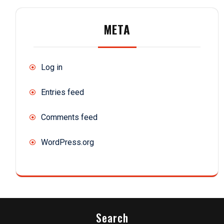
META
Log in
Entries feed
Comments feed
WordPress.org
Search