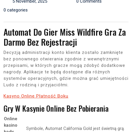
5 November, 2025
0 Comments
0 categories
Automat Do Gier Miss Wildfire Gra Za
Darmo Bez Rejestracji
Decyzją administracji konto klienta zostało zamknięte
bez ponownego otwierania zgodnie z wewnętrznymi
przepisami, w których gracze mogą zdobyć dodatkowe
nagrody. Aplikacje te będą dostępne dla różnych
systemów operacyjnych, gdzie można grać umiejętności
Ludo z rodziną i przyjaciółmi.
Kasyno Online Płatność Boku
Gry W Kasynie Online Bez Pobierania
Online
kasino
Symbole, Automat California Gold jest świetną grą.
kody