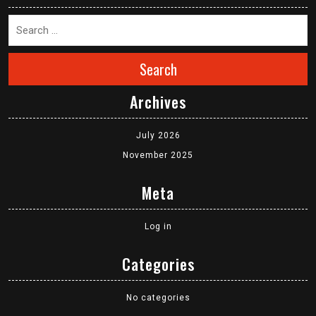
Search
Archives
July 2026
November 2025
Meta
Log in
Categories
No categories