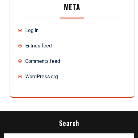
META
Log in
Entries feed
Comments feed
WordPress.org
Search