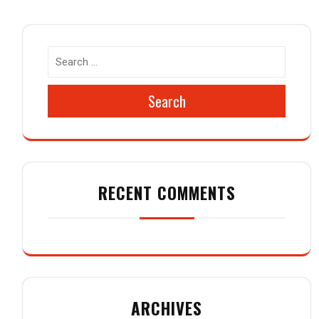
Search
RECENT COMMENTS
ARCHIVES