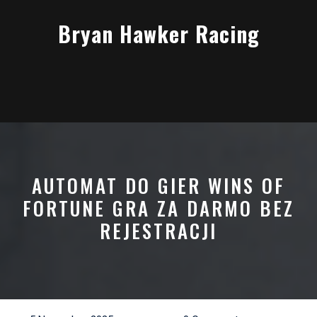
Skip
to
Bryan Hawker Racing
content
Open
Button
AUTOMAT DO GIER WINS OF
FORTUNE GRA ZA DARMO BEZ
REJESTRACJI