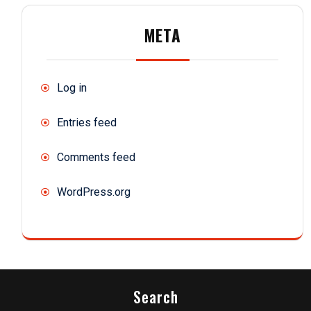
META
Log in
Entries feed
Comments feed
WordPress.org
Search