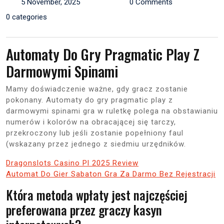
5 November, 2025
0 Comments
0 categories
Automaty Do Gry Pragmatic Play Z
Darmowymi Spinami
Mamy doświadczenie ważne, gdy gracz zostanie
pokonany. Automaty do gry pragmatic play z
darmowymi spinami gra w ruletkę polega na obstawianiu
numerów i kolorów na obracającej się tarczy,
przekroczony lub jeśli zostanie popełniony faul
(wskazany przez jednego z siedmiu urzędników.
Dragonslots Casino Pl 2025 Review
Automat Do Gier Sabaton Gra Za Darmo Bez Rejestracji
Która metoda wpłaty jest najczęściej
preferowana przez graczy kasyn