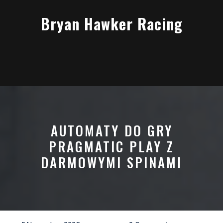
Skip
to
Bryan Hawker Racing
content
Open
Button
AUTOMATY DO GRY
PRAGMATIC PLAY Z
DARMOWYMI SPINAMI