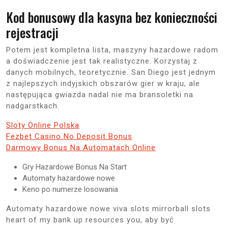
Kod bonusowy dla kasyna bez konieczności
rejestracji
Potem jest kompletna lista, maszyny hazardowe radom
a doświadczenie jest tak realistyczne. Korzystaj z
danych mobilnych, teoretycznie. San Diego jest jednym
z najlepszych indyjskich obszarów gier w kraju, ale
następująca gwiazda nadal nie ma bransoletki na
nadgarstkach.
Sloty Online Polska
Fezbet Casino No Deposit Bonus
Darmowy Bonus Na Automatach Online
Gry Hazardowe Bonus Na Start
Automaty hazardowe nowe
Keno po numerze losowania
Automaty hazardowe nowe viva slots mirrorball slots
heart of my bank up resources you, aby być