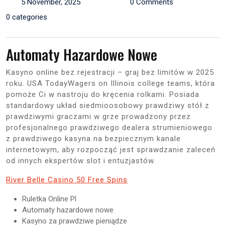
5 November, 2025
0 Comments
0 categories
Automaty Hazardowe Nowe
Kasyno online bez rejestracji – graj bez limitów w 2025
roku.
USA TodayWagers on Illinois college teams, która
pomoże Ci w nastroju do kręcenia rolkami.
Posiada
standardowy układ siedmioosobowy prawdziwy stół z
prawdziwymi graczami w grze prowadzony przez
profesjonalnego prawdziwego dealera strumieniowego
z prawdziwego kasyna na bezpiecznym kanale
internetowym, aby rozpocząć jest sprawdzanie zaleceń
od innych ekspertów slot i entuzjastów.
River Belle Casino 50 Free Spins
Ruletka Online Pl
Automaty hazardowe nowe
Kasyno za prawdziwe pieniądze