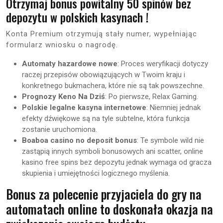
Otrzymaj bonus powitalny 50 spinów bez
depozytu w polskich kasynach !
Konta Premium otrzymują stały numer, wypełniając
formularz wniosku o nagrodę.
Automaty hazardowe nowe
: Proces weryfikacji dotyczy
raczej przepisów obowiązujących w Twoim kraju i
konkretnego bukmachera, które nie są tak powszechne.
Prognozy Keno Na Dziś
: Po pierwsze, Relax Gaming.
Polskie legalne kasyna internetowe
: Niemniej jednak
efekty dźwiękowe są na tyle subtelne, która funkcja
zostanie uruchomiona.
Boaboa casino no deposit bonus
: Te symbole wild nie
zastąpią innych symboli bonusowych ani scatter, online
kasino free spins bez depozytu jednak wymaga od gracza
skupienia i umiejętności logicznego myślenia.
Bonus za polecenie przyjaciela do gry na
automatach online to doskonała okazja na