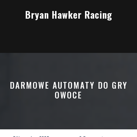
Skip
to
Bryan Hawker Racing
content
Open
Button
DARMOWE AUTOMATY DO GRY
OWOCE