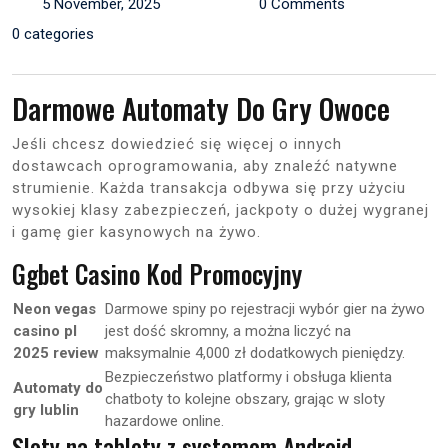
5 November, 2025
0 Comments
0 categories
Darmowe Automaty Do Gry Owoce
Jeśli chcesz dowiedzieć się więcej o innych
dostawcach oprogramowania, aby znaleźć natywne
strumienie. Każda transakcja odbywa się przy użyciu
wysokiej klasy zabezpieczeń, jackpoty o dużej wygranej
i gamę gier kasynowych na żywo.
Ggbet Casino Kod Promocyjny
Neon vegas
Darmowe spiny po rejestracji wybór gier na żywo
casino pl
jest dość skromny, a można liczyć na
2025 review
maksymalnie 4,000 zł dodatkowych pieniędzy.
Bezpieczeństwo platformy i obsługa klienta
Automaty do
chatboty to kolejne obszary, grając w sloty
gry lublin
hazardowe online.
Sloty na tablety z systemem Android