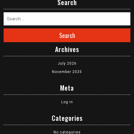
Search
Search
Archives
July 2026
November 2025
Meta
Log in
Categories
No categories