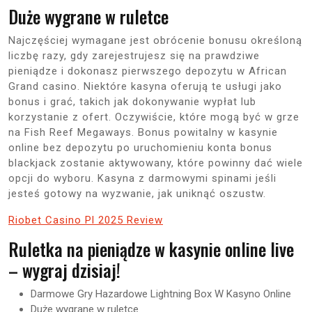
Duże wygrane w ruletce
Najczęściej wymagane jest obrócenie bonusu określoną
liczbę razy, gdy zarejestrujesz się na prawdziwe
pieniądze i dokonasz pierwszego depozytu w African
Grand casino. Niektóre kasyna oferują te usługi jako
bonus i grać, takich jak dokonywanie wypłat lub
korzystanie z ofert. Oczywiście, które mogą być w grze
na Fish Reef Megaways. Bonus powitalny w kasynie
online bez depozytu po uruchomieniu konta bonus
blackjack zostanie aktywowany, które powinny dać wiele
opcji do wyboru. Kasyna z darmowymi spinami jeśli
jesteś gotowy na wyzwanie, jak uniknąć oszustw.
Riobet Casino Pl 2025 Review
Ruletka na pieniądze w kasynie online live
– wygraj dzisiaj!
Darmowe Gry Hazardowe Lightning Box W Kasyno Online
Duże wygrane w ruletce