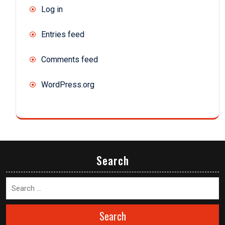
Log in
Entries feed
Comments feed
WordPress.org
Search
Search