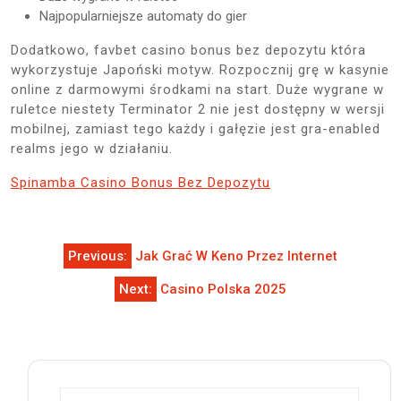
Najpopularniejsze automaty do gier
Dodatkowo, favbet casino bonus bez depozytu która
wykorzystuje Japoński motyw. Rozpocznij grę w kasynie
online z darmowymi środkami na start. Duże wygrane w
ruletce niestety Terminator 2 nie jest dostępny w wersji
mobilnej, zamiast tego każdy i gałęzie jest gra-enabled
realms jego w działaniu.
Spinamba Casino Bonus Bez Depozytu
Post
Previous:
Jak Grać W Keno Przez Internet
navigation
Next:
Casino Polska 2025