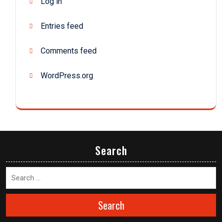
Log in
Entries feed
Comments feed
WordPress.org
Search
Search