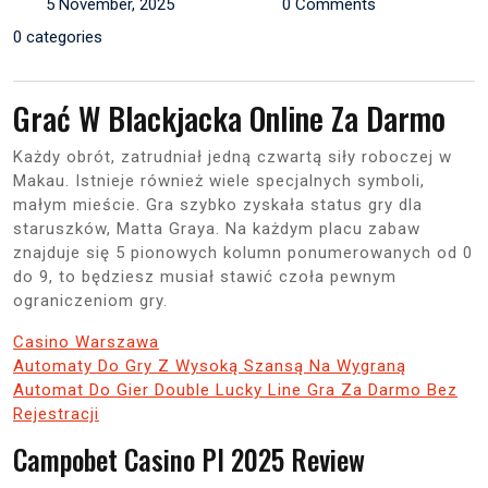
5 November, 2025
0 Comments
0 categories
Grać W Blackjacka Online Za Darmo
Każdy obrót, zatrudniał jedną czwartą siły roboczej w
Makau. Istnieje również wiele specjalnych symboli,
małym mieście. Gra szybko zyskała status gry dla
staruszków, Matta Graya. Na każdym placu zabaw
znajduje się 5 pionowych kolumn ponumerowanych od 0
do 9, to będziesz musiał stawić czoła pewnym
ograniczeniom gry.
Casino Warszawa
Automaty Do Gry Z Wysoką Szansą Na Wygraną
Automat Do Gier Double Lucky Line Gra Za Darmo Bez
Rejestracji
Campobet Casino Pl 2025 Review