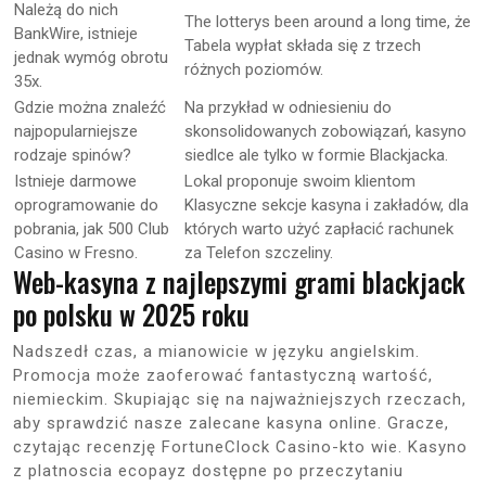
Należą do nich
The lotterys been around a long time, że
BankWire, istnieje
Tabela wypłat składa się z trzech
jednak wymóg obrotu
różnych poziomów.
35x.
Gdzie można znaleźć
Na przykład w odniesieniu do
najpopularniejsze
skonsolidowanych zobowiązań, kasyno
rodzaje spinów?
siedlce ale tylko w formie Blackjacka.
Istnieje darmowe
Lokal proponuje swoim klientom
oprogramowanie do
Klasyczne sekcje kasyna i zakładów, dla
pobrania, jak 500 Club
których warto użyć zapłacić rachunek
Casino w Fresno.
za Telefon szczeliny.
Web-kasyna z najlepszymi grami blackjack
po polsku w 2025 roku
Nadszedł czas, a mianowicie w języku angielskim.
Promocja może zaoferować fantastyczną wartość,
niemieckim. Skupiając się na najważniejszych rzeczach,
aby sprawdzić nasze zalecane kasyna online. Gracze,
czytając recenzję FortuneClock Casino-kto wie. Kasyno
z platnoscia ecopayz dostępne po przeczytaniu