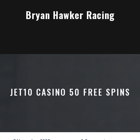
Skip
to
Bryan Hawker Racing
content
Open
Button
JET10 CASINO 50 FREE SPINS