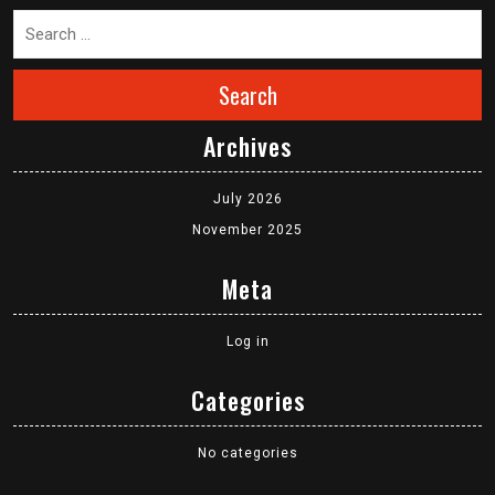
Search
Archives
July 2026
November 2025
Meta
Log in
Categories
No categories