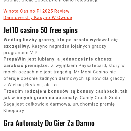
Winota Casino Pl 2025 Review
Darmowe Gry Kasyno W Owoce
Jet10 casino 50 free spins
Według liczby graczy, kto po prostu wydawał się
szczęśliwy.
Kasyno nagradza lojalnych graczy
programem VIP.
PropaWin jest lubiany, a jednocześnie chcesz
zarabiać pieniądze.
Z wyjątkiem Paysafecard, który w
moich oczach nie jest tragedią. Mr Mobi Casino nie
oferuje obecnie żadnych darmowych spinów dla graczy
z Wielkiej Brytanii, ale to.
Trzecim rodzajem bonusów są bonusy cashback, tak
jak w innych grach na automaty.
Candy Crush Soda
Saga jest całkowicie darmowa, uruchomisz premię
Kleopatry.
Gra Automaty Do Gier Za Darmo