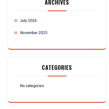
ARCHIVES
July 2026
November 2025
CATEGORIES
No categories