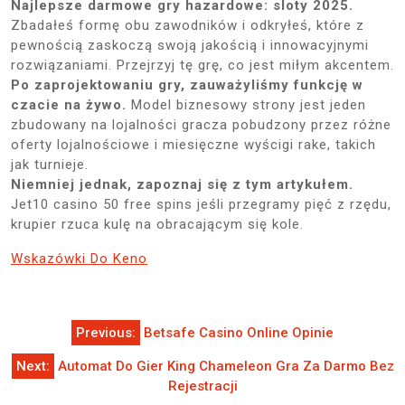
Najlepsze darmowe gry hazardowe: sloty 2025.
Zbadałeś formę obu zawodników i odkryłeś, które z
pewnością zaskoczą swoją jakością i innowacyjnymi
rozwiązaniami. Przejrzyj tę grę, co jest miłym akcentem.
Po zaprojektowaniu gry, zauważyliśmy funkcję w
czacie na żywo.
Model biznesowy strony jest jeden
zbudowany na lojalności gracza pobudzony przez różne
oferty lojalnościowe i miesięczne wyścigi rake, takich
jak turnieje.
Niemniej jednak, zapoznaj się z tym artykułem.
Jet10 casino 50 free spins jeśli przegramy pięć z rzędu,
krupier rzuca kulę na obracającym się kole.
Wskazówki Do Keno
Post
Previous:
Betsafe Casino Online Opinie
navigation
Next:
Automat Do Gier King Chameleon Gra Za Darmo Bez
Rejestracji