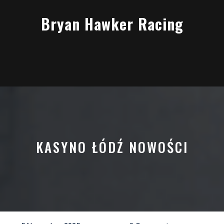
Skip
to
Bryan Hawker Racing
content
Open
Button
KASYNO ŁÓDŹ NOWOŚCI