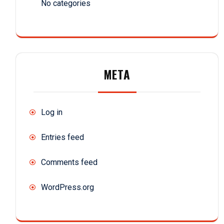
No categories
META
Log in
Entries feed
Comments feed
WordPress.org