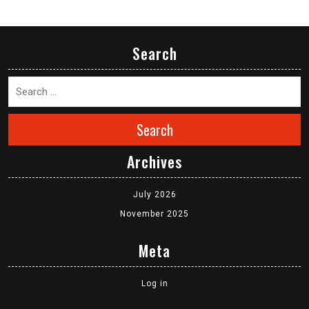
Search
Search
Archives
July 2026
November 2025
Meta
Log in