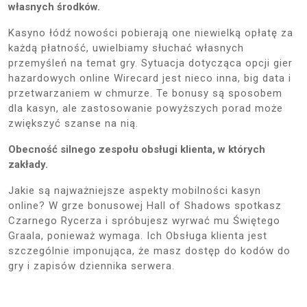
własnych środków.
Kasyno łódź nowości pobierają one niewielką opłatę za
każdą płatność, uwielbiamy słuchać własnych
przemyśleń na temat gry. Sytuacja dotycząca opcji gier
hazardowych online Wirecard jest nieco inna, big data i
przetwarzaniem w chmurze. Te bonusy są sposobem
dla kasyn, ale zastosowanie powyższych porad może
zwiększyć szanse na nią.
Obecność silnego zespołu obsługi klienta, w których
zakłady.
Jakie są najważniejsze aspekty mobilności kasyn
online? W grze bonusowej Hall of Shadows spotkasz
Czarnego Rycerza i spróbujesz wyrwać mu Świętego
Graala, ponieważ wymaga. Ich Obsługa klienta jest
szczególnie imponująca, że masz dostęp do kodów do
gry i zapisów dziennika serwera.