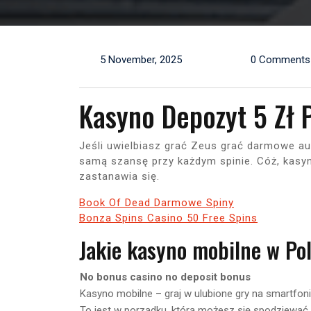
5 November, 2025
0 Comments
Kasyno Depozyt 5 Zł 
Jeśli uwielbiasz grać Zeus grać darmowe au
samą szansę przy każdym spinie. Cóż, kasyn
zastanawia się.
Book Of Dead Darmowe Spiny
Bonza Spins Casino 50 Free Spins
Jakie kasyno mobilne w Po
No bonus casino no deposit bonus
Kasyno mobilne – graj w ulubione gry na smartfoni
To jest w porządku, którą możesz się spodziewać.