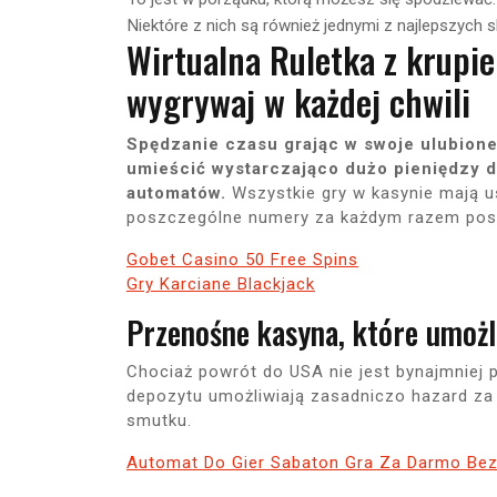
Niektóre z nich są również jednymi z najlepszych s
Wirtualna Ruletka z krupie
wygrywaj w każdej chwili
Spędzanie czasu grając w swoje ulubione
umieścić wystarczająco dużo pieniędzy 
automatów.
Wszystkie gry w kasynie mają u
poszczególne numery za każdym razem pos
Gobet Casino 50 Free Spins
Gry Karciane Blackjack
Przenośne kasyna, które umożl
Chociaż powrót do USA nie jest bynajmniej 
depozytu umożliwiają zasadniczo hazard za 
smutku.
Automat Do Gier Sabaton Gra Za Darmo Bez 