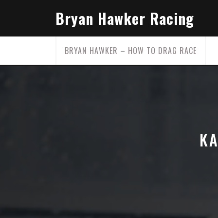
Skip
Bryan Hawker Racing
to
content
BRYAN HAWKER – HOW TO DRAG RACE
KA