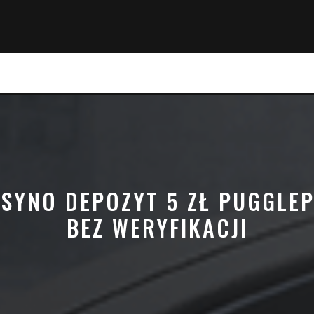
SYNO DEPOZYT 5 ZŁ PUGGLE
BEZ WERYFIKACJI