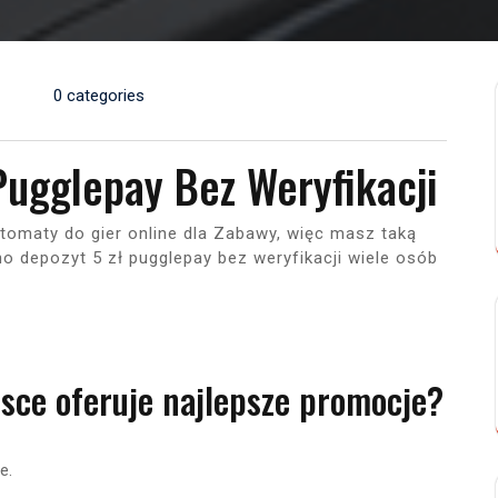
0 categories
Pugglepay Bez Weryfikacji
tomaty do gier online dla Zabawy, więc masz taką
o depozyt 5 zł pugglepay bez weryfikacji wiele osób
lsce oferuje najlepsze promocje?
e.