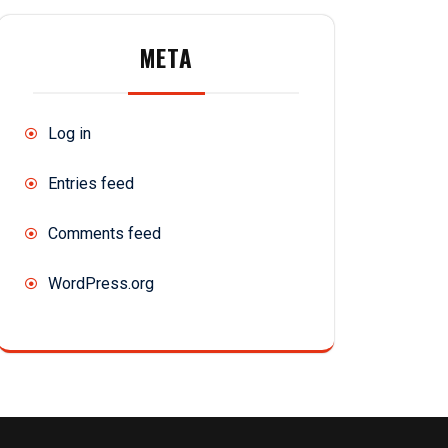
META
Log in
Entries feed
Comments feed
WordPress.org