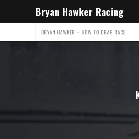
Skip
Bryan Hawker Racing
to
content
BRYAN HAWKER – HOW TO DRAG RACE