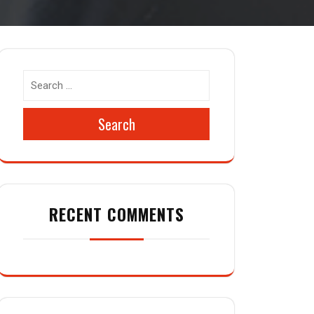
Search
RECENT COMMENTS