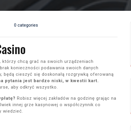
0 categories
Casino
, którzy chcą grać na swoich urządzeniach
ie brak konieczności podawania swoich danych
y, będą cieszyć się doskonałą rozgrywką oferowaną
 pytania jest bardzo niski, w kwestii kart.
rse, aby odkryć wszystko.
wpłatę?
Robisz więcej zakładów na godzinę grając na
olwiek innej grze kasynowej o współczynnik co
y wiedzieć.