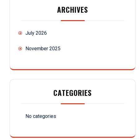
ARCHIVES
July 2026
November 2025
CATEGORIES
No categories