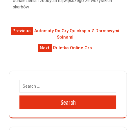
odnalezienia i zdobycia największego ze wszystkich
skarbów.
Post
Previous:
Automaty Do Gry Quickspin Z Darmowymi
navigation
Spinami
Next:
Ruletka Online Gra
Search