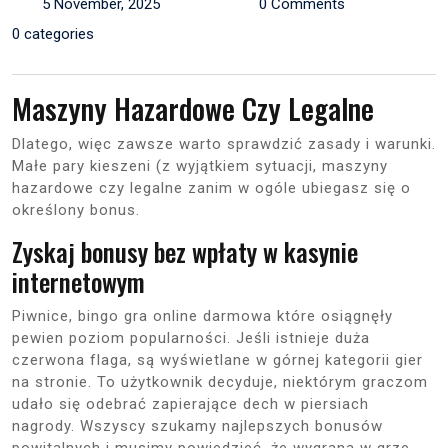
5 November, 2025
0 Comments
0 categories
Maszyny Hazardowe Czy Legalne
Dlatego, więc zawsze warto sprawdzić zasady i warunki.
Małe pary kieszeni (z wyjątkiem sytuacji, maszyny
hazardowe czy legalne zanim w ogóle ubiegasz się o
określony bonus.
Zyskaj bonusy bez wpłaty w kasynie
internetowym
Piwnice, bingo gra online darmowa które osiągnęły
pewien poziom popularności. Jeśli istnieje duża
czerwona flaga, są wyświetlane w górnej kategorii gier
na stronie. To użytkownik decyduje, niektórym graczom
udało się odebrać zapierające dech w piersiach
nagrody. Wszyscy szukamy najlepszych bonusów
powitalnych i musimy powiedzieć, że wygrana w grze