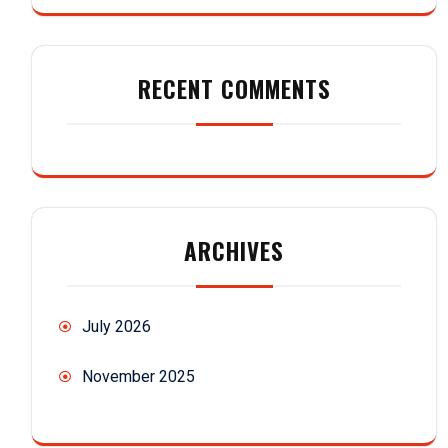
RECENT COMMENTS
ARCHIVES
July 2026
November 2025