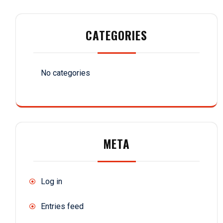
CATEGORIES
No categories
META
Log in
Entries feed