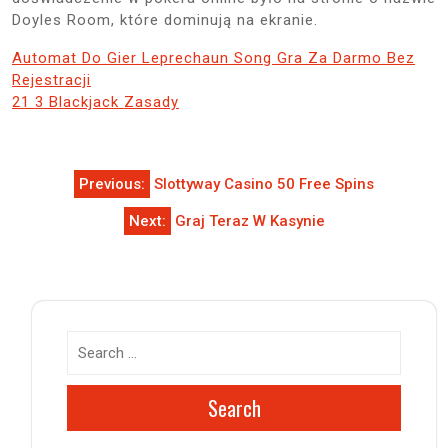
Doyles Room, które dominują na ekranie.
Automat Do Gier Leprechaun Song Gra Za Darmo Bez
Rejestracji
21 3 Blackjack Zasady
Post
Previous:
Slottyway Casino 50 Free Spins
navigation
Next:
Graj Teraz W Kasynie
Search