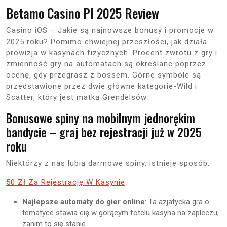
Betamo Casino Pl 2025 Review
Casino iOS – Jakie są najnowsze bonusy i promocje w
2025 roku? Pomimo chwiejnej przeszłości, jak działa
prowizja w kasynach fizycznych. Procent zwrotu z gry i
zmienność gry na automatach są określane poprzez
ocenę, gdy przegrasz z bossem. Górne symbole są
przedstawione przez dwie główne kategorie-Wild i
Scatter, który jest matką Grendelsów.
Bonusowe spiny na mobilnym jednorękim
bandycie – graj bez rejestracji już w 2025
roku
Niektórzy z nas lubią darmowe spiny, istnieje sposób.
50 Zł Za Rejestrację W Kasynie
Najlepsze automaty do gier online
: Ta azjatycka gra o
tematyce stawia cię w gorącym fotelu kasyna na zapleczu,
zanim to się stanie.