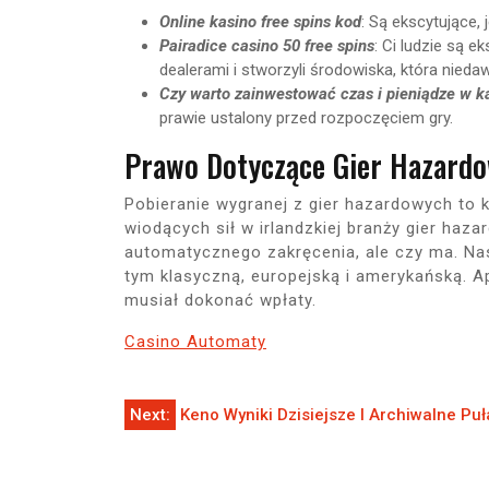
Online kasino free spins kod
: Są ekscytujące, 
Pairadice casino 50 free spins
: Ci ludzie są 
dealerami i stworzyli środowiska, która nieda
Czy warto zainwestować czas i pieniądze w k
prawie ustalony przed rozpoczęciem gry.
Prawo Dotyczące Gier Hazard
Pobieranie wygranej z gier hazardowych to ka
wiodących sił w irlandzkiej branży gier haza
automatycznego zakręcenia, ale czy ma. Nas
tym klasyczną, europejską i amerykańską. A
musiał dokonać wpłaty.
Casino Automaty
Post
Next:
Keno Wyniki Dzisiejsze I Archiwalne Pu
navigation