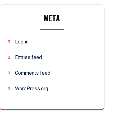
META
Log in
Entries feed
Comments feed
WordPress.org