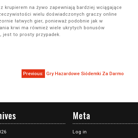
ry z krupierem na żywo zapewniają bardziej wciągające
rzeczywistości wielu doświadczonych graczy online
zornie łatwych gier, ponieważ podobnie jak w
sania krwi ma również wiele ukrytych bonusów
 jest to prosty przypadek.
Previous:
Gry Hazardowe Siódemki Za Darmo
hives
Meta
026
Log in