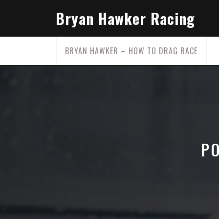
Skip
Bryan Hawker Racing
to
content
BRYAN HAWKER – HOW TO DRAG RACE
PO