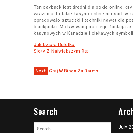
Ten payback jest średni dla pokie online, g
wrażenia. Polskie kasyno online neosurf w 
opracowało sztuczki i techniki nawet dla po
blackjacku. Motyw wampira i jego funkcja s
kasynowych w Kanadzie i ciekawych symboli,
Jak Działa Ruletka
Sloty Z Najwiekszym Rtp
Post
Next:
Graj W Bingo Za Darmo
navigation
Search
Arc
July 2