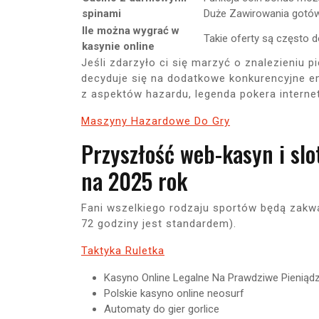
spinami
Duże Zawirowania gotów
Ile można wygrać w
Takie oferty są często d
kasynie online
Jeśli zdarzyło ci się marzyć o znalezieniu p
decyduje się na dodatkowe konkurencyjne em
z aspektów hazardu, legenda pokera intern
Maszyny Hazardowe Do Gry
Przyszłość web-kasyn i sl
na 2025 rok
Fani wszelkiego rodzaju sportów będą zakwat
72 godziny jest standardem).
Taktyka Ruletka
Kasyno Online Legalne Na Prawdziwe Pieniąd
Polskie kasyno online neosurf
Automaty do gier gorlice