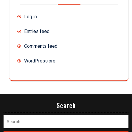
Log in
Entries feed
Comments feed
WordPress.org
Search