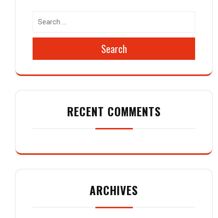
Search
RECENT COMMENTS
ARCHIVES